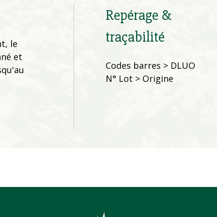
Repérage &
traçabilité
t, le
nné et
Codes barres > DLUO
squ'au
N° Lot > Origine