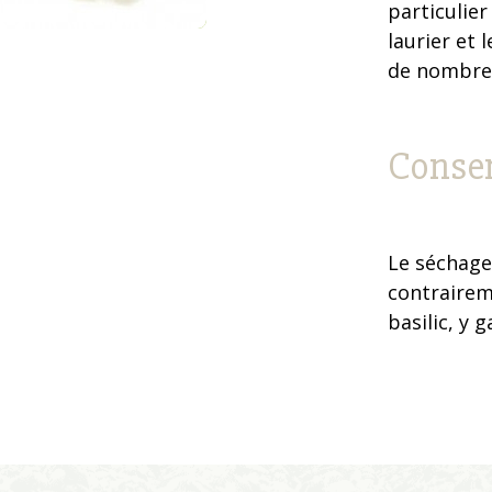
particulier
laurier et 
de nombreu
Conse
Le séchage 
contrairem
basilic, y 