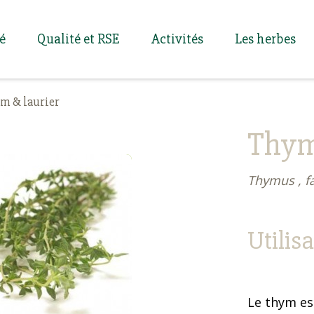
té
Qualité et RSE
Activités
Les herbes
m & laurier
Thym
Thymus , f
Utilis
Le thym es